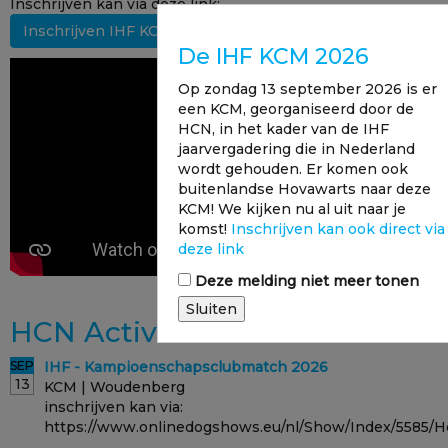
Inschrijven kan via deze link:
Inschrijven IHF KCM
De IHF KCM 2026
Op zondag 13 september 2026 is er
een KCM, georganiseerd door de
HCN, in het kader van de IHF
jaarvergadering die in Nederland
wordt gehouden. Er komen ook
buitenlandse Hovawarts naar deze
KCM! We kijken nu al uit naar je
komst!
Inschrijven kan ook direct via
deze link
Deze melding niet meer tonen
Sluiten
HCN Activiteiten
SEP
IHF - Kampioenschapsclubmatch 2026
13
KCM | Woudenberg
inschrijven kan via:
https://www.onlinedogshows.eu/nl/Show/Index/5585/
...