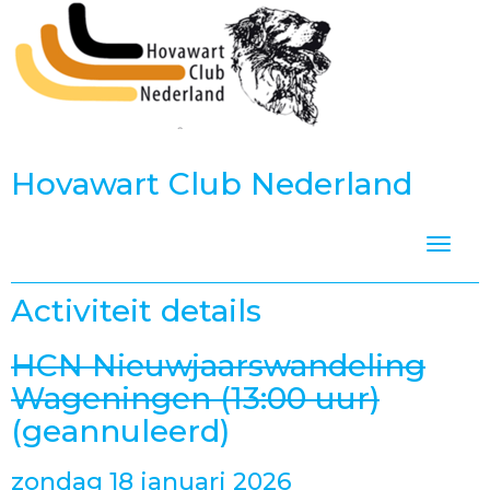
Hovawart Club Nederland
Toggle
Activiteit details
HCN Nieuwjaarswandeling
Wageningen (13:00 uur)
(geannuleerd)
zondag 18 januari 2026