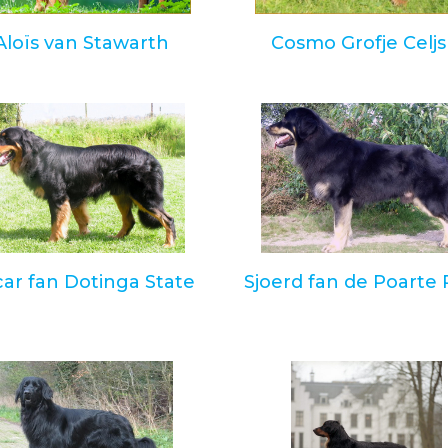
Aloïs van Stawarth
Cosmo Grofje Celjs
ar fan Dotinga State
Sjoerd fan de Poarte 