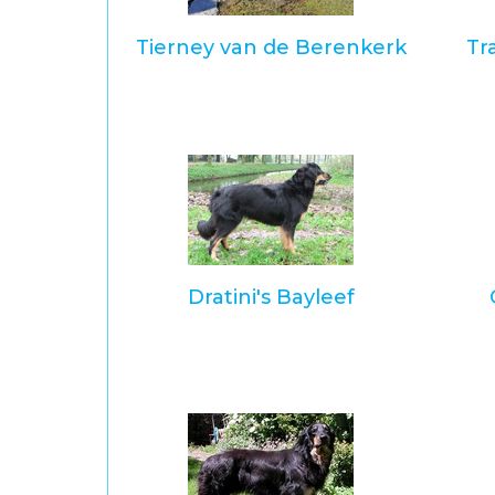
Tierney van de Berenkerk
Tr
Dratini's Bayleef