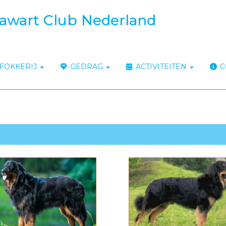
awart Club Nederland
FOKKERIJ
GEDRAG
ACTIVITEITEN
C