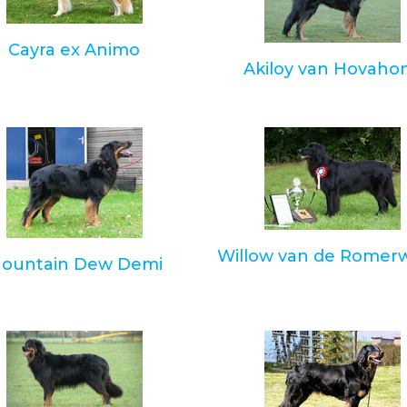
Cayra ex Animo
Akiloy van Hovaho
Willow van de Romer
ountain Dew Demi